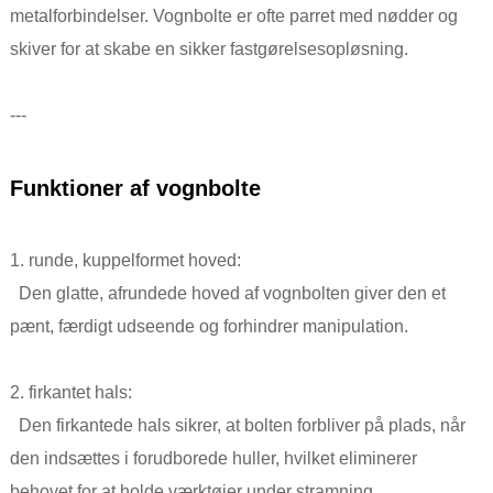
metalforbindelser. Vognbolte er ofte parret med nødder og
skiver for at skabe en sikker fastgørelsesopløsning.
---
Funktioner af vognbolte
1. runde, kuppelformet hoved:
Den glatte, afrundede hoved af vognbolten giver den et
pænt, færdigt udseende og forhindrer manipulation.
2. firkantet hals:
Den firkantede hals sikrer, at bolten forbliver på plads, når
den indsættes i forudborede huller, hvilket eliminerer
behovet for at holde værktøjer under stramning.