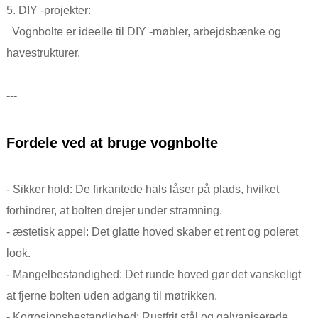
5. DIY -projekter:
Vognbolte er ideelle til DIY -møbler, arbejdsbænke og
havestrukturer.
---
Fordele ved at bruge vognbolte
- Sikker hold: De firkantede hals låser på plads, hvilket
forhindrer, at bolten drejer under stramning.
- æstetisk appel: Det glatte hoved skaber et rent og poleret
look.
- Mangelbestandighed: Det runde hoved gør det vanskeligt
at fjerne bolten uden adgang til møtrikken.
- Korrosionsbestandighed: Rustfrit stål og galvaniserede