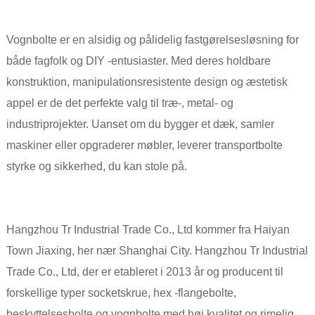
Vognbolte er en alsidig og pålidelig fastgørelsesløsning for
både fagfolk og DIY -entusiaster. Med deres holdbare
konstruktion, manipulationsresistente design og æstetisk
appel er de det perfekte valg til træ-, metal- og
industriprojekter. Uanset om du bygger et dæk, samler
maskiner eller opgraderer møbler, leverer transportbolte
styrke og sikkerhed, du kan stole på.
Hangzhou Tr Industrial Trade Co., Ltd kommer fra Haiyan
Town Jiaxing, her nær Shanghai City. Hangzhou Tr Industrial
Trade Co., Ltd, der er etableret i 2013 år og producent til
forskellige typer socketskrue, hex -flangebolte,
beskyttelsesbolte og vognbolte med høj kvalitet og rimelig