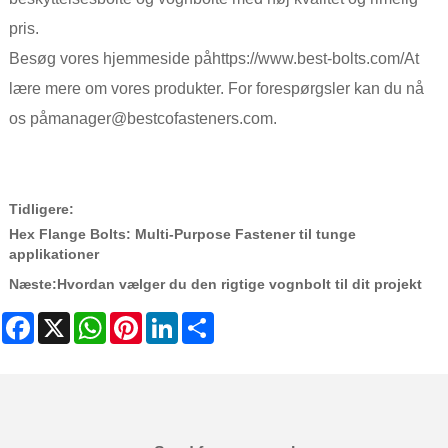
pris.
Besøg vores hjemmeside på
https://www.best-bolts.com/
At
lære mere om vores produkter. For forespørgsler kan du nå
os på
manager@bestcofasteners.com
.
Tidligere:
Hex Flange Bolts: Multi-Purpose Fastener til tunge
applikationer
Næste:
Hvordan vælger du den rigtige vognbolt til dit projekt
Facebook
X
WhatsApp
Pinterest
LinkedIn
Share