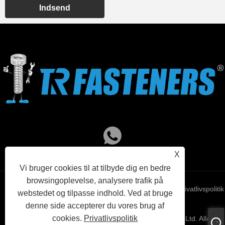
Indsend
X
Vi bruger cookies til at tilbyde dig en bedre
browsingoplevelse, analysere trafik på
Links
Sitemap
RSS
XML
Privatlivspolitik
webstedet og tilpasse indhold. Ved at bruge
denne side accepterer du vores brug af
cookies.
Privatlivspolitik
Copyright © 2023 Hangzhou TR Industrial Trade Co., Ltd. Alle